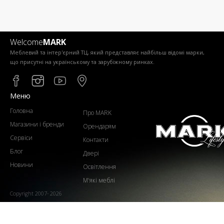
Welcome
MARK
Меблевий та інтер'єрний ТЦ, який представляє найбільш відомі марки,
що присутні на українському та зарубіжному ринках.
Меню
Головна
Про MARK
Магазини і бренди
Орендарям
Сервіси
Контакти
Блог
Двері
Новини
Освітлення
М'які меблі
Copyright 2007- 2026