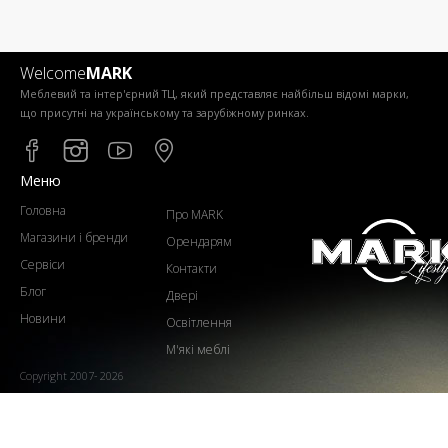
Welcome
MARK
Меблевий та інтер'єрний ТЦ, який представляє найбільш відомі марки,
що присутні на українському та зарубіжному ринках.
Меню
Головна
Про MARK
Магазини і бренди
Орендарям
Сервіси
Контакти
Блог
Двері
Новини
Освітлення
М'які меблі
Copyright 2007- 2026