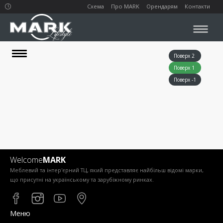
Схема
Про MARK
Орендарям
Контакти
Поверх 2
Поверх 1
Поверх -1
Welcome
MARK
Меблевий та інтер'єрний ТЦ, який представляє найбільш відомі марки,
що присутні на українському та зарубіжному ринках.
Меню