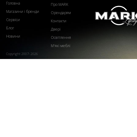
Головна
Про MARK
Магазини і бренди
Орендарям
Сервіси
Контакти
Блог
Двері
Новини
Освітлення
М'які меблі
Copyright 2007- 2026