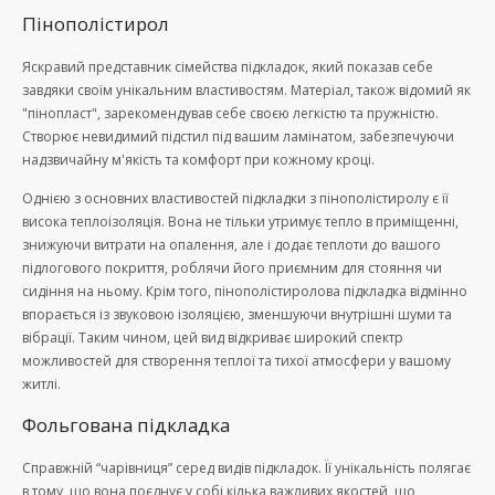
Пінополістирол
Яскравий представник сімейства підкладок, який показав себе
завдяки своїм унікальним властивостям. Матеріал, також відомий як
"пінопласт", зарекомендував себе своєю легкістю та пружністю.
Створює невидимий підстил під вашим ламінатом, забезпечуючи
надзвичайну м'якість та комфорт при кожному кроці.
Однією з основних властивостей підкладки з пінополістиролу є її
висока теплоізоляція. Вона не тільки утримує тепло в приміщенні,
знижуючи витрати на опалення, але і додає теплоти до вашого
підлогового покриття, роблячи його приємним для стояння чи
сидіння на ньому. Крім того, пінополістиролова підкладка відмінно
впорається із звуковою ізоляцією, зменшуючи внутрішні шуми та
вібрації. Таким чином, цей вид відкриває широкий спектр
можливостей для створення теплої та тихої атмосфери у вашому
житлі.
Фольгована підкладка
Справжній “чарівниця” серед видів підкладок. Її унікальність полягає
в тому, що вона поєднує у собі кілька важливих якостей, що