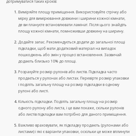
дотримуватися таких кроків:
Виміряйте площу приміщення. Використовуйте стрічку або
мірку для вимірювання довжини і ширини кожної кімнати,
де ви плануєте встановлювати ламінат. Після цього знайдіть
площу кожної кімнати, помноживши довжину на ширину.
Додайте запас. Рекомендується додати до загальної площі
підкладки, щоб мати додатковий матеріал на випадок
пошкоджень або змін у процесі встановлення. Зазвичай
додають близько 10% до площі.
Розрахуйте розмір рулонів або листів. Підкладка часто
продається у рулонах або листах. Перевірте розмір упаковки
і поділіть загальну площу на розмір підкладки в одному
рулоні або листі.
Кількість підкладки. Поділіть загальну площу на розмір
одного рулону або листа, і це вам покаже, скільки рулонів
або листів підкладки вам потрібно для даного приміщення.
Важливо враховувати, як підкладку продають (рулонами або
листами) і які є варіанти упаковки, оскільки це може вплинути