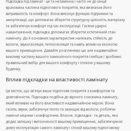
Підкладка під ламінат - це та незамінна і часто не до кінця
врахована частина підлогового покриття, яка визначає його
витривалість та комфорт. Вона виконує функцію підтримки та
амортизації, що допомагає зберегти структурну цілісність матеріалу
та забезпечує комфорт під час експлуатації. Гасячи ударні
навантаження, підкладка допомагає зберегти естетичний стан
ламінату. До її основних характеристик належать стійкість до
вологи, звукоізоляція, теплоізоляція та навіть вплив на екологію
вашого приміщення. Давайте розглянемо цю але надзвичайно
важливу частину вашого ламінатного покриття глибше і зробимо
правильний вибір для вашого комфорту і спокою у вашому
будинку.
Вплив підкладки на властивості ламінату
Це місток, що зв'язує ваше підлогове покриття з комфортом та
довговічністю. Підкладка подібна до вірного союзника ламінату,
який впливає на його властивості надзвичайною мірою. Вона
гасить звуки, забезпечує тепло та захищає від вологи, роблячи
ламінат міцним і комфортним. Власне, підкладка - та деталь, яка
додає затишку і витонченості вашому приміщенню, забезпечуючи
довгу експлуатацію самого ламінату і спокій вашому підлоговому