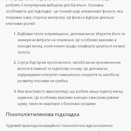
роблять її популярним вибором для багатьох. Основна
особливість цієї підкладки - це тонкий шар алюмінієвої фольги, яка
покриває одну сторону матеріалу. Ця фольга відіграє декілька
ключових ролей:
Відбиває тепло в приміщенні, допомагаючи зберегти його та
знижуючи витрати на опалення. Це особливо важливо в
холодні місяці, коли кожен градус комфорту цінується на вагу
золота.
Слугує бар'єром проти вологи, запобігаючи проникненню
вологи в ламінат та підлогову основу. Це допомагає
підтримувати інтегрітет ламінатного покриття та запобігає
розвитку плісняви чи грибка.
Має властивості звукоізоляції, що робить вашу підлогу менш
шумною. Це особливо важливо в місцях з високим рівнем
шуму, таких як квартири з багатьма сусідами.
Пінополіетиленова підкладка
Чудовий приклад інноваційної і технологічно вдосконаленої