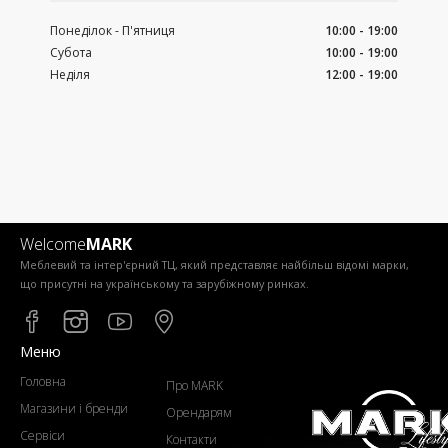
Понеділок - П'ятниця
10:00 - 19:00
Субота
10:00 - 19:00
Неділя
12:00 - 19:00
Welcome
MARK
Меблевий та інтер'єрний ТЦ, який представляє найбільш відомі марки,
що присутні на українському та зарубіжному ринках.
Меню
Головна
Про MARK
Магазини і бренди
Орендарям
Сервіси
Контакти