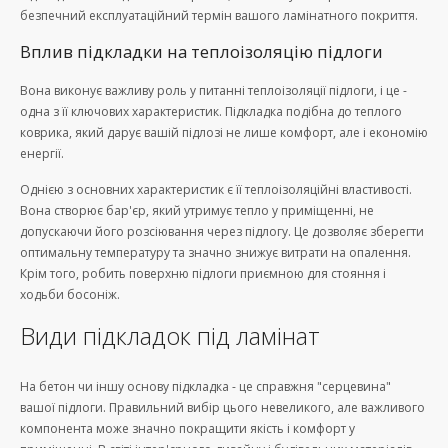
безпечний експлуатаційний термін вашого ламінатного покриття.
Вплив підкладки на теплоізоляцію підлоги
Вона виконує важливу роль у питанні теплоізоляції підлоги, і це -
одна з її ключових характеристик. Підкладка подібна до теплого
коврика, який дарує вашій підлозі не лише комфорт, але і економію
енергії.
Однією з основних характеристик є її теплоізоляційні властивості.
Вона створює бар'єр, який утримує тепло у приміщенні, не
допускаючи його розсіювання через підлогу. Це дозволяє зберегти
оптимальну температуру та значно знижує витрати на опалення.
Крім того, робить поверхню підлоги приємною для стояння і
ходьби босоніж.
Види підкладок під ламінат
На бетон чи іншу основу підкладка - це справжня "серцевина"
вашої підлоги. Правильний вибір цього невеликого, але важливого
компонента може значно покращити якість і комфорт у