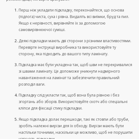
Перш ніж укладати підкладку, переконайтеся, що основа
(підлога) чиста, суха і рівна. Видаліть всі виїмки, бруд та пил.
Якщо є нерівності, вирівняйте їх за допомогою
самовирівнюючої суміші.
Деякі підкладки мають дві сторони з різними властивостями.
Перевірте інструкції виробника та використовуйте ту
сторону, яка підходить до вашого типу ламінату.
Підкладка має бути укладена так, щоб шви не перекривалися
зі швами ламінату. Це допоможе уникнути надмірного
навантаження на ламінат та забезпечити правильний
розподіл ваги.
Підкладку слід укласти так, щоб вона була рівною і без
згортань або зборів. Використовуйте скотч або спеціальні
кліпси для фіксації стику підкладки.
Якщо підкладка долає перешкоди, такі як стовпи або труби,
зробіть належні вирізи для їх обходу. Вирізи мають бути
настільки точними, наскільки це можливо, щоб не порушити
цілісність підкладки.