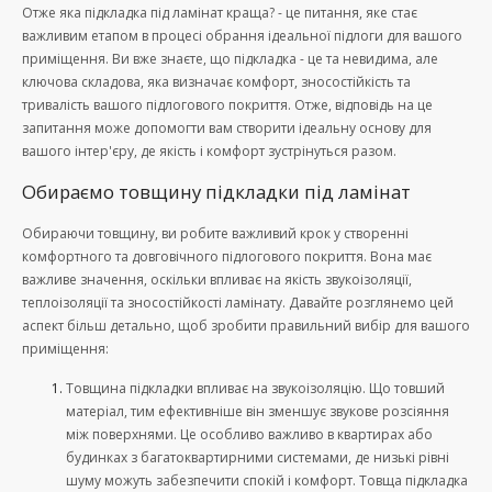
Отже яка підкладка під ламінат краща? - це питання, яке стає
важливим етапом в процесі обрання ідеальної підлоги для вашого
приміщення. Ви вже знаєте, що підкладка - це та невидима, але
ключова складова, яка визначає комфорт, зносостійкість та
тривалість вашого підлогового покриття. Отже, відповідь на це
запитання може допомогти вам створити ідеальну основу для
вашого інтер'єру, де якість і комфорт зустрінуться разом.
Обираємо товщину підкладки під ламінат
Обираючи товщину, ви робите важливий крок у створенні
комфортного та довговічного підлогового покриття. Вона має
важливе значення, оскільки впливає на якість звукоізоляції,
теплоізоляції та зносостійкості ламінату. Давайте розглянемо цей
аспект більш детально, щоб зробити правильний вибір для вашого
приміщення:
Товщина підкладки впливає на звукоізоляцію. Що товший
матеріал, тим ефективніше він зменшує звукове розсіяння
між поверхнями. Це особливо важливо в квартирах або
будинках з багатоквартирними системами, де низькі рівні
шуму можуть забезпечити спокій і комфорт. Товща підкладка