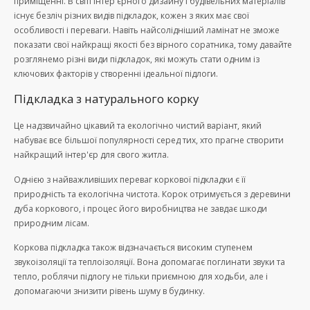
приміщенні. В світі інтер'єрного дизайну і будівельних матеріалів
існує безліч різних видів підкладок, кожен з яких має свої
особливості і переваги. Навіть найсолідніший ламінат не зможе
показати свої найкращі якості без вірного соратника, тому давайте
розглянемо різні види підкладок, які можуть стати одним із
ключових факторів у створенні ідеальної підлоги.
Підкладка з натурального корку
Це надзвичайно цікавий та екологічно чистий варіант, який
набуває все більшої популярності серед тих, хто прагне створити
найкращий інтер'єр для свого житла.
Однією з найважливіших переваг коркової підкладки є її
природність та екологічна чистота. Корок отримується з деревини
дуба коркового, і процес його виробництва не завдає шкоди
природним лісам.
Коркова підкладка також відзначається високим ступенем
звукоізоляції та теплоізоляції. Вона допомагає поглинати звуки та
тепло, роблячи підлогу не тільки приємною для ходьби, але і
допомагаючи знизити рівень шуму в будинку.