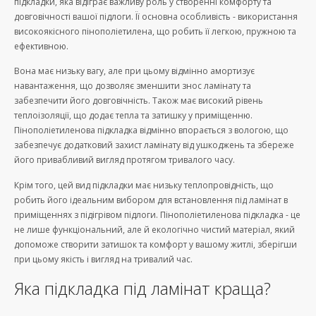
підкладки, яка відіграє важливу роль у створенні комфорту та
довговічності вашої підлоги. Її основна особливість - використання
високоякісного пінополіетилена, що робить її легкою, пружною та
ефективною.
Вона має низьку вагу, але при цьому відмінно амортизує
навантаження, що дозволяє зменшити знос ламінату та
забезпечити його довговічність. Також має високий рівень
теплоізоляції, що додає тепла та затишку у приміщенню.
Пінополіетиленова підкладка відмінно впорається з вологою, що
забезпечує додатковий захист ламінату від ушкоджень та збереже
його привабливий вигляд протягом тривалого часу.
Крім того, цей вид підкладки має низьку теплопровідність, що
робить його ідеальним вибором для встановлення під ламінат в
приміщеннях з підігрівом підлоги. Пінополіетиленова підкладка - це
не лише функціональний, але й екологічно чистий матеріал, який
допоможе створити затишок та комфорт у вашому житлі, зберігши
при цьому якість і вигляд на тривалий час.
Яка підкладка під ламінат краща?