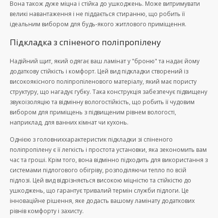
Вона також дуже міцна і стійка до ушкоджень. Може витримувати
великі навантаження і не піддається стиранню, що робить її
ідеальним вибором для будь-якого житлового приміщення.
Підкладка з спіненого поліпропілену
Надійний щит, який одягає ваш ламінат у "броню" та надає йому
додаткову стійкість і комфорт. Цей вид підкладки створений із
високоякісного поліпропіленового матеріалу, який має пористу
структуру, що нагадує губку. Така конструкція забезпечує підвищену
звукоізоляцію та відмінну вологостійкість, що робить її чудовим
вибором для приміщень з підвищеним рівнем вологості,
наприклад, для ванних кімнат чи кухонь.
Однією з головниххарактеристик підкладки зі спіненого
поліпропілену є її легкість і простота установки, яка зекономить вам
час та гроші. Крім того, вона відмінно підходить для використання з
системами підлогового обігріву, розподіляючи тепло по всій
підлозі. Цей вид відрізняється високою міцністю та стійкістю до
ушкоджень, що гарантує тривалий термін служби підлоги. Це
інноваційне рішення, яке додасть вашому ламінату додаткових
рівнів комфорту і захисту.