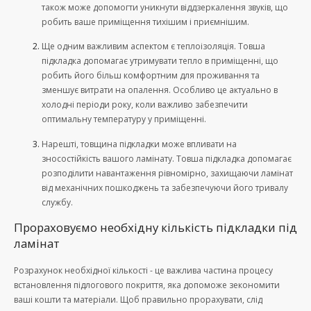
також може допомогти уникнути віддзеркалення звуків, що
робить ваше приміщення тихішим і приємнішим.
Ще одним важливим аспектом є теплоізоляція. Товша
підкладка допомагає утримувати тепло в приміщенні, що
робить його більш комфортним для проживання та
зменшує витрати на опалення. Особливо це актуально в
холодні періоди року, коли важливо забезпечити
оптимальну температуру у приміщенні.
Нарешті, товщина підкладки може впливати на
зносостійкість вашого ламінату. Товша підкладка допомагає
розподілити навантаження рівномірно, захищаючи ламінат
від механічних пошкоджень та забезпечуючи його тривалу
службу.
Прораховуємо необхідну кількість підкладки під
ламінат
Розрахунок необхідної кількості - це важлива частина процесу
встановлення підлогового покриття, яка допоможе зекономити
ваші кошти та матеріали. Щоб правильно прорахувати, слід