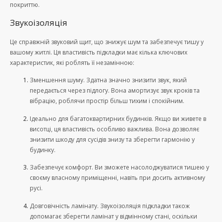
покриттю.
Звукоізоляція
Це справжній звуковий щит, що знижує шум та забезпечує тишу у
вашому житлі. Ця властивість підкладки має кілька ключових
характеристик, які роблять її незамінною:
Зменшення шуму. Здатна значно знизити звук, який
передається через підлогу. Вона амортизує звук кроків та
вібрацію, роблячи простір більш тихим і спокійним.
Ідеально для багатоквартирних будинків. Якщо ви живете в
висотці, ця властивість особливо важлива. Вона дозволяє
знизити шкоду для сусідів знизу та зберегти гармонію у
будинку.
Забезпечує комфорт. Ви зможете насолоджуватися тишею у
своєму власному приміщенні, навіть при досить активному
русі.
Довговічність ламінату. Звукоізоляція підкладки також
допомагає зберегти ламінат у відмінному стані, оскільки