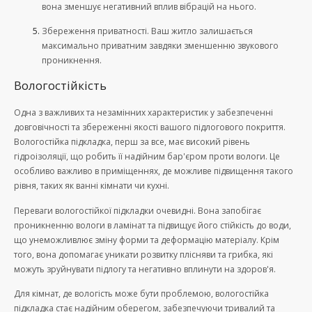
вона зменшує негативний вплив вібрацій на нього.
Збереження приватності. Ваш житло залишається
максимально приватним завдяки зменшенню звукового
проникнення.
Вологостійкість
Одна з важливих та незамінних характеристик у забезпеченні
довговічності та збереженні якості вашого підлогового покриття.
Вологостійка підкладка, перш за все, має високий рівень
гідроізоляції, що робить її надійним бар'єром проти вологи. Це
особливо важливо в приміщеннях, де можливе підвищення такого
рівня, таких як ванні кімнати чи кухні.
Переваги вологостійкої підкладки очевидні. Вона запобігає
проникненню вологи в ламінат та підвищує його стійкість до води,
що унеможливлює зміну форми та деформацію матеріалу. Крім
того, вона допомагає уникати розвитку плісняви та грибка, які
можуть зруйнувати підлогу та негативно вплинути на здоров'я.
Для кімнат, де вологість може бути проблемою, вологостійка
підкладка стає надійним оберегом, забезпечуючи тривалий та