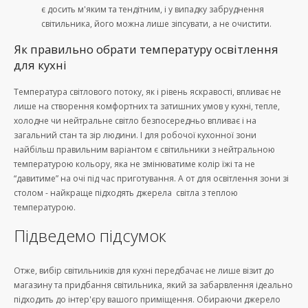
є досить м'яким та тендітним, і у випадку забруднення
світильника, його можна лише зіпсувати, а не очистити.
Як правильно обрати температуру освітлення
для кухні
Температура світлового потоку, як і рівень яскравості, впливає не
лише на створення комфортних та затишних умов у кухні, тепле,
холодне чи нейтральне світло безпосередньо впливає і на
загальний стан та зір людини. І для робочої кухонної зони
найбільш правильним варіантом є світильники з нейтральною
температурою кольору, яка не змінюватиме колір їжі та не
“давитиме” на очі під час приготування. А от для освітлення зони зі
столом - найкраще підходять джерела світла з теплою
температурою.
Підведемо підсумок
Отже, вибір світильників для кухні передбачає не лише візит до
магазину та придбання світильника, який за забарвлення ідеально
підходить до інтер'єру вашого приміщення. Обираючи джерело