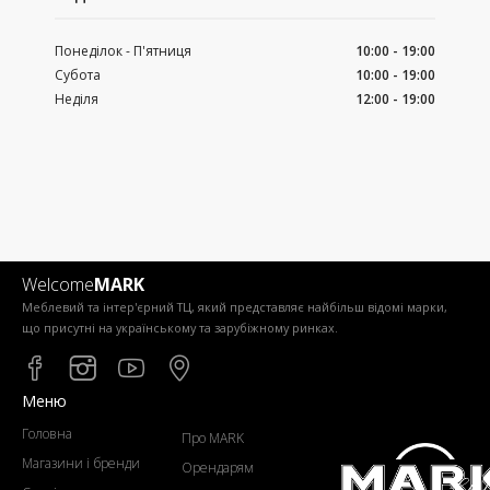
Понеділок - П'ятниця
10:00 - 19:00
Субота
10:00 - 19:00
Неділя
12:00 - 19:00
Welcome
MARK
Меблевий та інтер'єрний ТЦ, який представляє найбільш відомі марки,
що присутні на українському та зарубіжному ринках.
Меню
Головна
Про MARK
Магазини і бренди
Орендарям