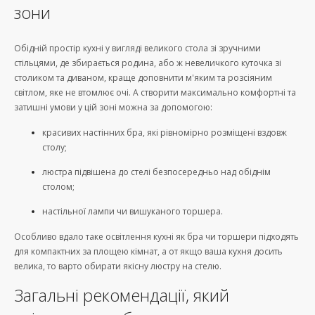
зони
Обідній простір кухні у вигляді великого стола зі зручними
стільцями, де збирається родина, або ж невеличкого куточка зі
столиком та диваном, краще доповнити м'яким та розсіяним
світлом, яке не втомлює очі. А створити максимально комфортні та
затишні умови у цій зоні можна за допомогою:
красивих настінних бра, які рівномірно розміщені вздовж
столу;
люстра підвішена до стелі безпосередньо над обіднім
столом;
настільної лампи чи вишуканого торшера.
Особливо вдало таке освітлення кухні як бра чи торшери підходять
для компактних за площею кімнат, а от якщо ваша кухня досить
велика, то варто обирати якісну люстру на стелю.
Загальні рекомендації, який