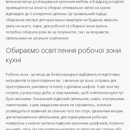
визначає місце розташування кухонних меблів, а й відразу розділяє
приміщення на зони та обирає оптимальне світло на кухню
відповідно до її конкретної ділянки. Це правильний підхід і
обираючи люстри для кухні вашої квартири чи будинку зверніть
увагу на нього. Адже, для робочої та обідньої зони кухонь
потрібно обирати різні як за потужністю, так і за яскравістю
світильники чи загальне освітлення.
Обираємо освітлення робочої зони
кухні
Робоча зона - це місце де безпосередньо відбувається підготовка
інгредієнтів та приготування їжі. І включає ця зона: острівок для
приготування, раковину та плиту з духовою шафою. У цій зоні їжу
готують у різну пору доби, а тому важливо, щоб освітлення кухні тут
було якісними. Локальний підвісний світильник, навіть з потужними
лампочками, з цим завданням може не справитись, оскільки
розміщується зазвичай за спиною того хто готує. Ідеальним місцем
для встановлення світильників, для підсвічування робочих
поверхонь є нижня частина підвісних кухонних шкафчиків, поличок
чи навіть стіна. На такі поверхні кріпляться світлодіодні стрічки або