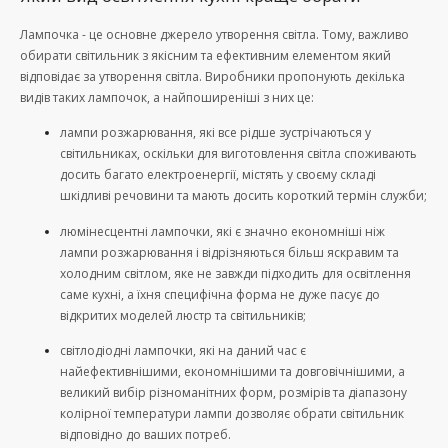
Лампочка - це основне джерело утворення світла. Тому, важливо
обирати світильник з якісним та ефективним елементом який
відповідає за утворення світла. Виробники пропонують декілька
видів таких лампочок, а найпоширеніші з них це:
лампи розжарювання, які все рідше зустрічаються у
світильниках, оскільки для виготовлення світла споживають
досить багато електроенергії, містять у своєму складі
шкідливі речовини та мають досить короткий термін служби;
люмінесцентні лампочки, які є значно економніші ніж
лампи розжарювання і відрізняються більш яскравим та
холодним світлом, яке не завжди підходить для освітлення
саме кухні, а їхня специфічна форма не дуже пасує до
відкритих моделей люстр та світильників;
світлодіодні лампочки, які на даний час є
найефективнішими, економнішими та довговічнішими, а
великий вибір різноманітних форм, розмірів та діапазону
колірної температури лампи дозволяє обрати світильник
відповідно до ваших потреб.