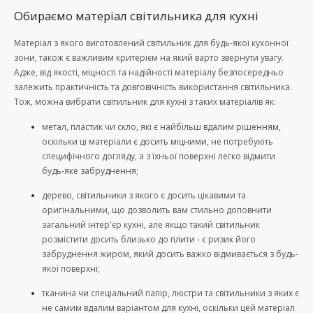
Обираємо матеріал світильника для кухні
Матеріал з якого виготовлений світильник для будь-якої кухонної
зони, також є важливим критерієм на який варто звернути увагу.
Адже, від якості, міцності та надійності матеріалу безпосередньо
залежить практичність та довговічність використання світильника.
Тож, можна вибрати світильник для кухні з таких матеріалів як:
метал, пластик чи скло, які є найбільш вдалим рішенням,
оскільки ці матеріали є досить міцними, не потребують
специфічного догляду, а з їхньої поверхні легко відмити
будь-яке забруднення;
дерево, світильники з якого є досить цікавими та
оригінальними, що дозволить вам стильно доповнити
загальний інтер'єр кухні, але якщо такий світильник
розмістити досить близько до плити - є ризик його
забруднення жиром, який досить важко відмивається з будь-
якої поверхні;
тканина чи спеціальний папір, люстри та світильники з яких є
не самим вдалим варіантом для кухні, оскільки цей матеріал