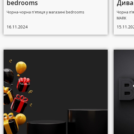
bedrooms
Диван
Чорна-чорна п'ятиця у магазині bedrooms
Чорна п’я
MARK
16.11.2024
15.11.20