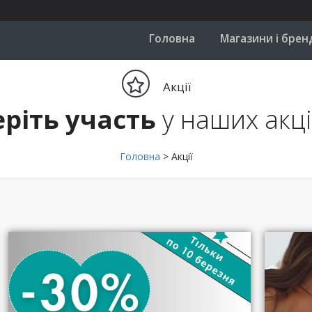
Головна
Магазини і брен
Акції
еріть участь
у наших акц
Головна
>
Акції