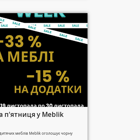
 п'ятниця у Meblik
дитячих меблів Meblik оголошує чорну