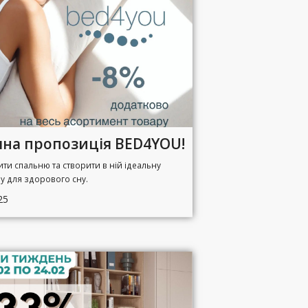
яна пропозиція BED4YOU!
ти спальню та створити в ній ідеальну
у для здорового сну.
25