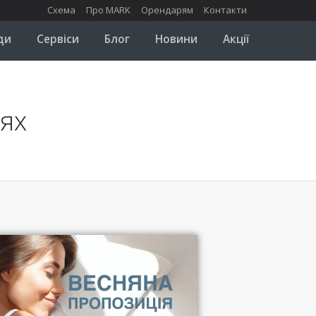
Схема
Про MARK
Орендарям
Контакти
ди
Сервіси
Блог
Новини
Акції
іях