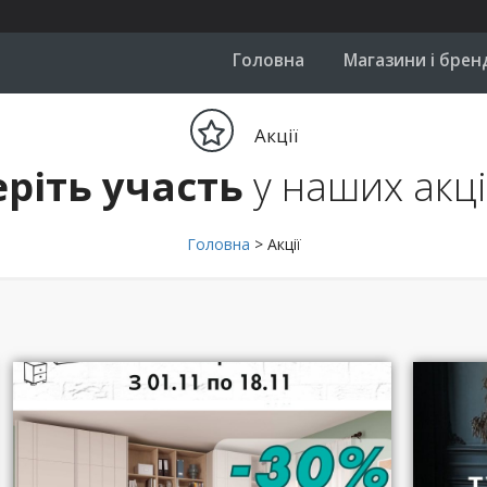
Головна
Магазини і брен
Акції
еріть участь
у наших акц
Головна
>
Акції