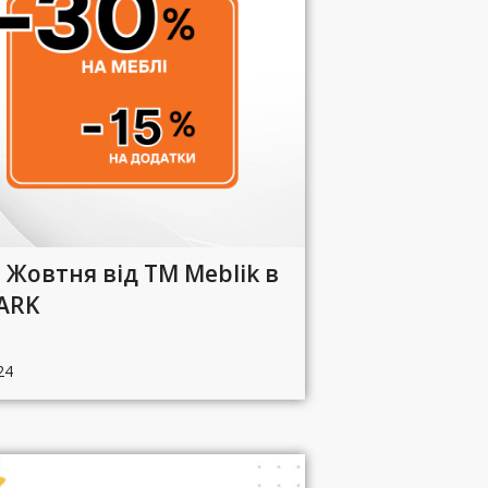
 Жовтня від ТМ Meblik в
ARK
24