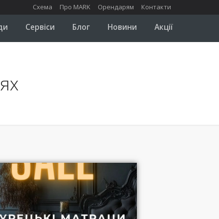
Схема
Про MARK
Орендарям
Контакти
ди
Сервіси
Блог
Новини
Акції
іях