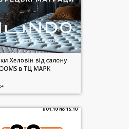
ки Хеловін від салону
OOMS в ТЦ МАРК
24