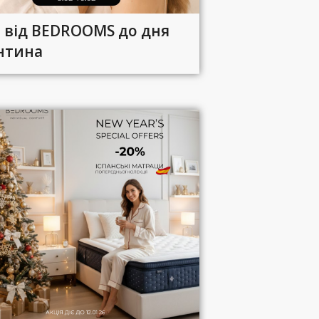
я від BEDROOMS до дня
нтина