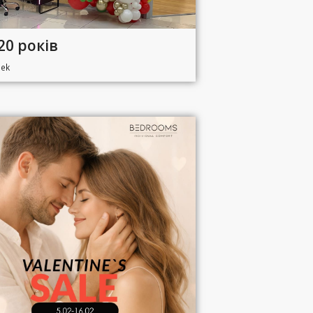
 20 років
lek