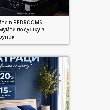
йте в BEDROOMS —
муйте подушку в
рунок!