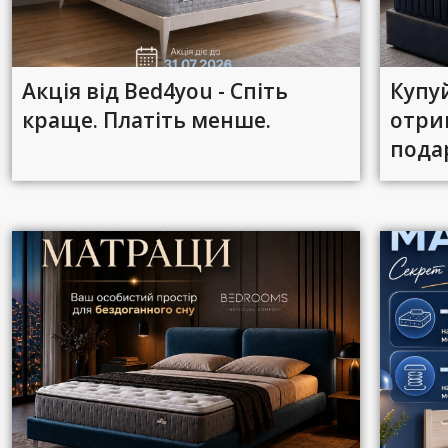
Акція від Bed4you - Спіть
Купу
краще. Платіть менше.
отри
пода