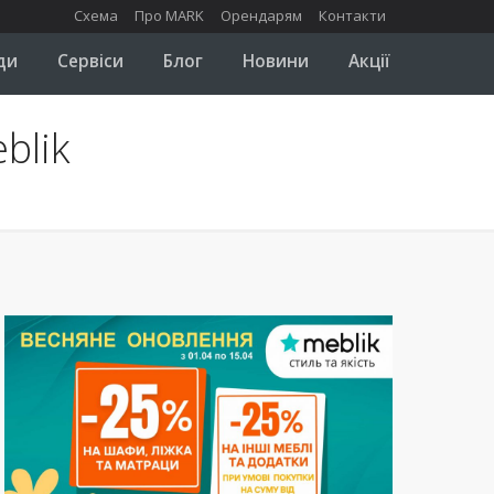
Схема
Про MARK
Орендарям
Контакти
ди
Сервіси
Блог
Новини
Акції
blik