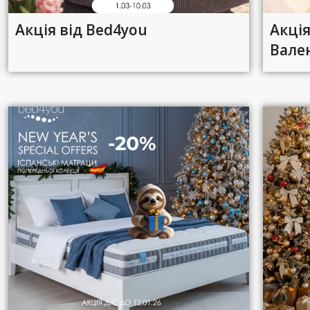
Акція від Bed4you
Акці
Вале