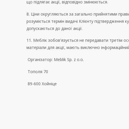
що підлягає акції, відповідно змінюються.
8. Ціни округляються за загально прийнятими прави
розуміється термін видачі Клієнту підтвердження ку
допускаються до даної акції.
11. Меблік зобов'язується не передавати третім особ
матеріали для акції, мають виключно інформаційни
Організатор: Meblik Sp. z o.o.
Тополя 70
89-600 Хойніце