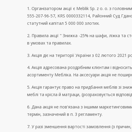
1. Організатором акції є Meblik Sp. z o. o. з головни
555-207-96-57, KRS 0000332114, Районний Суд Гдансь
статутний капітал 5 000 000 злотих.
2. Правила акції " Знижка -25% на шафи, ліжка та сто
в умовах та правилах.
3. Акція діє на території України з 02 лютого 2021
4. Акція адресована роздрібним клієнтам і відноси
асортименту Мебліка. На аксесуари акція не поши
5. Акція гарантує право на придбання меблів зі зни
меблі та крісла й матраци, (розраховується відповід
6. Дана акція не пов'язана з іншими маркетингов
термін, зазначений в п. 3 регламенту.
7. У разі зменшення вартості замовлення (з причин, 