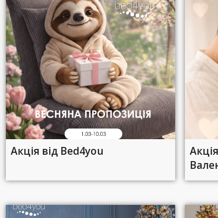
Акція від Bed4you
Акці
Вале