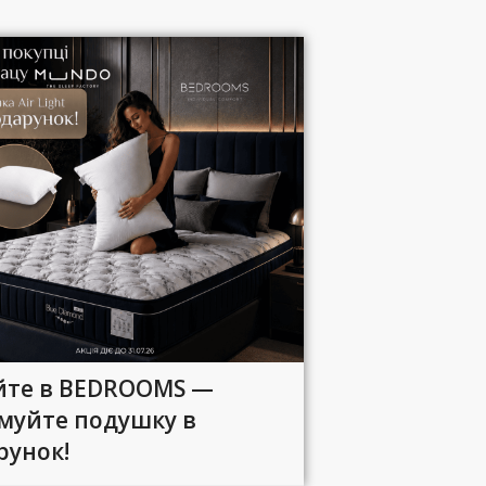
йте в BEDROOMS —
муйте подушку в
рунок!