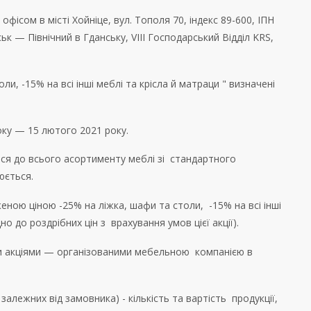
м офісом в місті Хойніце, вул. Тополя 70, індекс 89-600, ІПН
к — Північний в Гданську, VIII Господарський Відділ KRS,
ли, -15% на всі інші меблі та крісла й матраци " визначені
 року — 15 лютого 2021 року.
ться до всього асортименту меблі зі стандартного
рюється.
женою ціною -25% на ліжка, шафи та столи, -15% на всі інші
но до роздрібних цін з врахування умов цієї акції).
ими акціями — організованими мебельною компанією в
залежних від замовника) - кількість та вартість продукції,