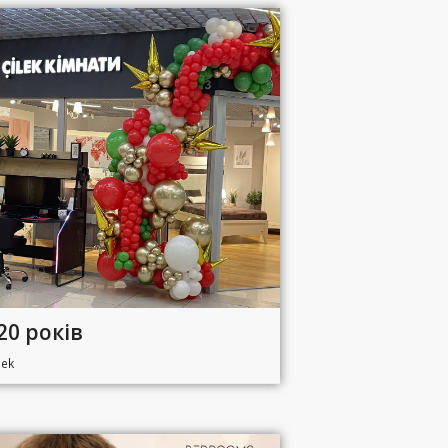
 20 років
lek