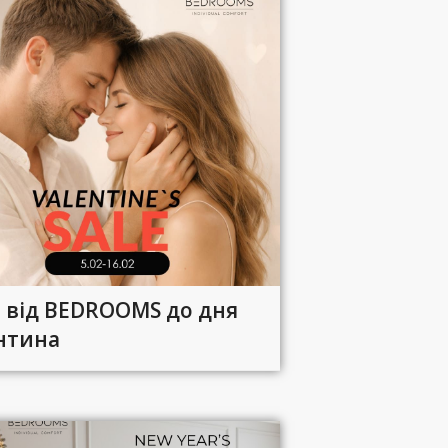
я від BEDROOMS до дня
нтина