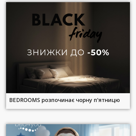
BEDROOMS розпочинає чорну п'ятницю