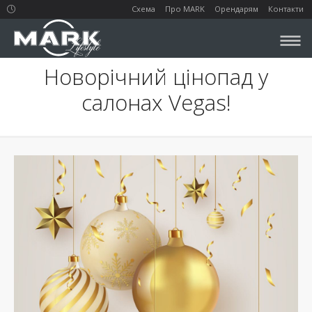
Схема
Про MARK
Орендарям
Контакти
Новорічний цінопад у
салонах Vegas!