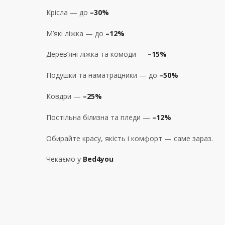
Крісла — до
–30%
М’які ліжка — до
–
12%
Дерев’яні ліжка та комоди —
–15%
Подушки та наматрацники — до
–50%
Ковдри —
–25%
Постільна білизна та пледи —
–12%
Обирайте красу, якість і комфорт — саме зараз.
Чекаємо у
Bed4you