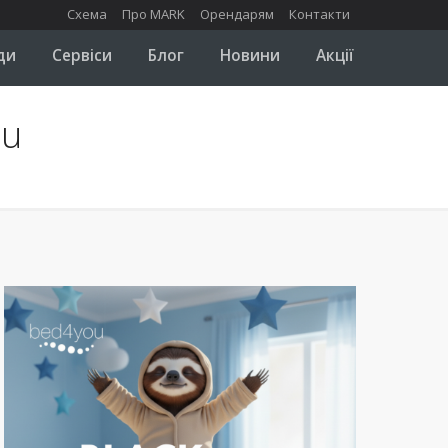
Схема
Про MARK
Орендарям
Контакти
ди
Сервіси
Блог
Новини
Акції
ou