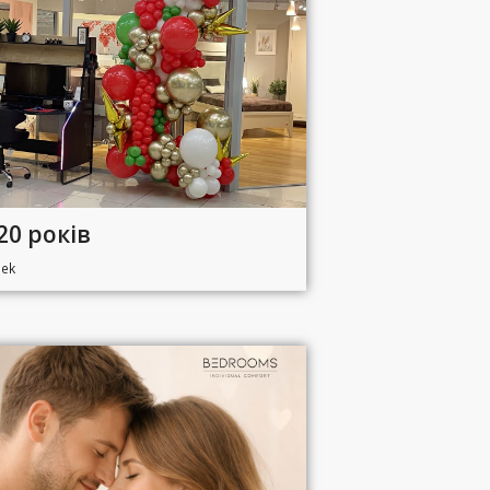
 20 років
lek