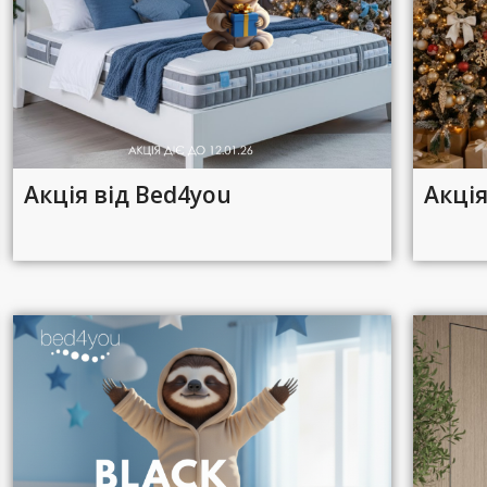
Акція від Bed4you
Акці