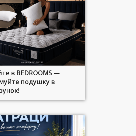
йте в BEDROOMS —
муйте подушку в
рунок!