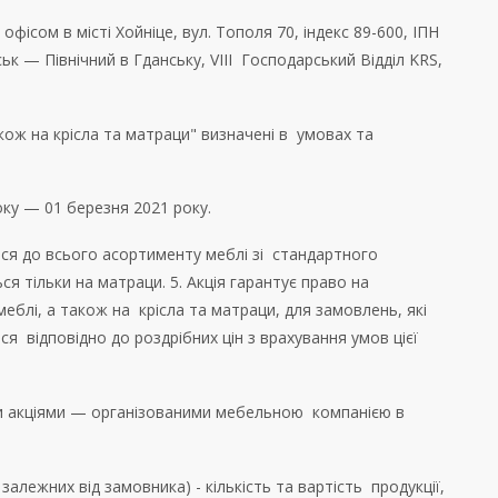
м офісом в місті Хойніце, вул. Тополя 70, індекс 89-600, ІПН
к — Північний в Гданську, VIII Господарський Відділ KRS,
акож на крісла та матраци" визначені в умовах та
року — 01 березня 2021 року.
ться до всього асортименту меблі зі стандартного
я тільки на матраци. 5. Акція гарантує право на
еблі, а також на крісла та матраци, для замовлень, які
я відповідно до роздрібних цін з врахування умов цієї
ими акціями — організованими мебельною компанією в
залежних від замовника) - кількість та вартість продукції,