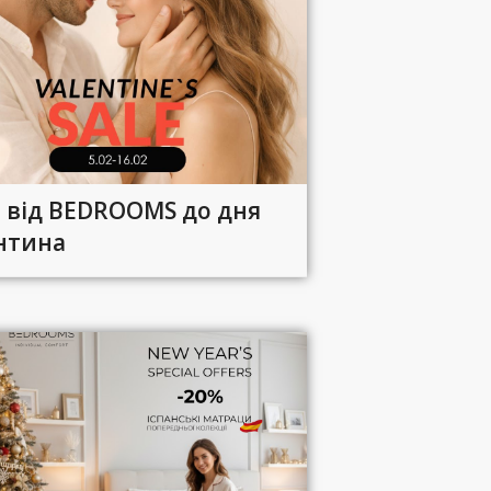
я від BEDROOMS до дня
нтина