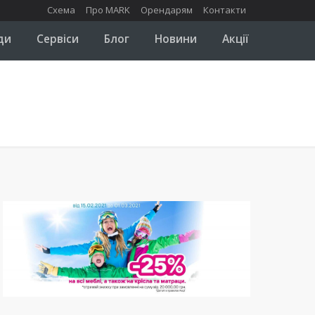
Схема
Про MARK
Орендарям
Контакти
ди
Сервіси
Блог
Новини
Акції