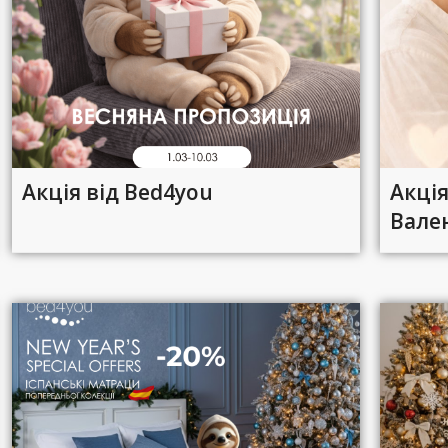
Акція від Bed4you
Акці
Вале