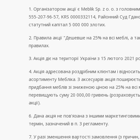
1. Організатором акції є Meblik Sp. z o. o. з головни
555-207-96-57, KRS 0000332114, Районний Суд Гдансь
статутний капітал 5 000 000 злотих.
2. Правила акції "Дешевше на 25% на всі меблі, а т
правилах.
3. Акція діє на території України з 15 лютого 2021 
4. Акція адресована роздрібним клієнтам і відноси
асортименту Мебліка. З аксесуарів акція поширюєтьс
придбання меблів зі зниженою ціною на 25% на всі м
перевищують суму 20 000,00 гривень (розраховуєтьс
акції).
6. Дана акція не пов'язана з іншими маркетингов
термін, зазначений в п. 3 регламенту.
7. У разі зменшення вартості замовлення (з причин, 