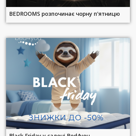
BEDROOMS розпочинає чорну п'ятницю
Black Friday у салоні Bed4you