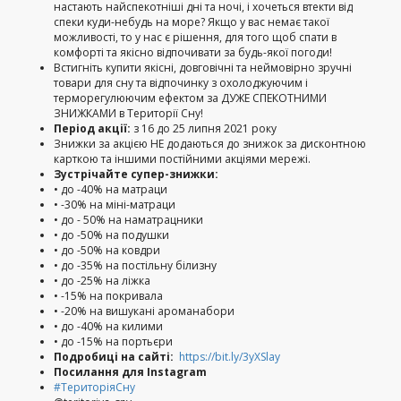
настають найспекотніші дні та ночі, і хочеться втекти від
спеки куди-небудь на море? Якщо у вас немає такої
можливості, то у нас є рішення, для того щоб спати в
комфорті та якісно відпочивати за будь-якої погоди!
Встигніть купити якісні, довговічні та неймовірно зручні
товари для сну та відпочинку з охолоджуючим і
терморегулюючим ефектом за ДУЖЕ СПЕКОТНИМИ
ЗНИЖКАМИ в Території Сну!
Період акції:
з 16 до 25 липня 2021 року
Знижки за акцією НЕ додаються до знижок за дисконтною
карткою та іншими постійними акціями мережі.
Зустрічайте супер-знижки:
• до -40% на матраци
• -30% на міні-матраци
• до - 50% на наматрацники
• до -50% на подушки
• до -50% на ковдри
• до -35% на постільну білизну
• до -25% на ліжка
• -15% на покривала
• -20% на вишукані ароманабори
• до -40% на килими
• до -15% на портьєри
Подробиці на сайті:
https://bit.ly/3yXSlay
Посилання
для
Instagram
#ТериторіяСну