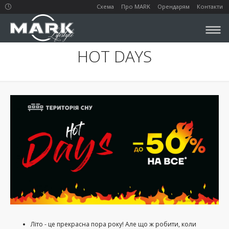
Схема
Про MARK
Орендарям
Контакти
HOT DAYS
Літо - це прекрасна пора року! Але що ж робити, коли