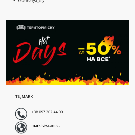
@teritoriya_sny
ТЦ MARK
+38 097 202 44 00
mark-lviv.com.ua