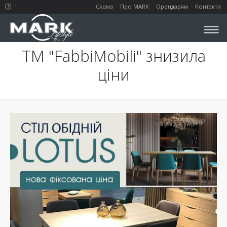
Схема
Про MARK
Орендарям
Контакти
ТМ "FabbiMobili" знизила
ціни