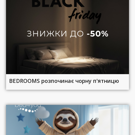
BEDROOMS розпочинає чорну п'ятницю