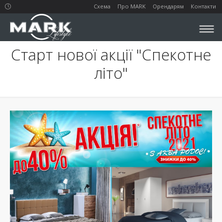
Схема
Про MARK
Орендарям
Контакти
Старт нової акції "Спекотне
літо"