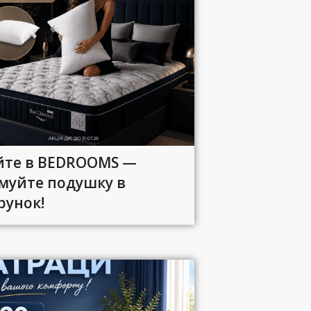
йте в BEDROOMS —
муйте подушку в
рунок!