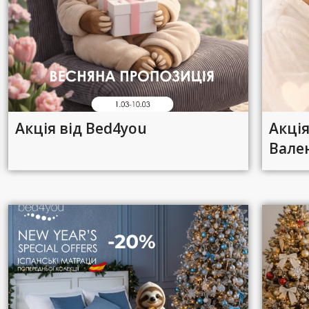
Акція від Bed4you
Акці
Вале