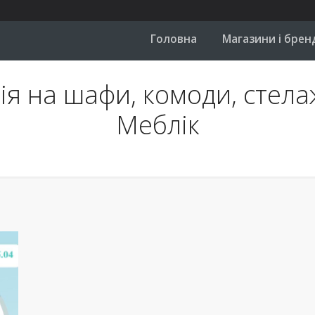
Головна
Магазини і брен
я на шафи, комоди, стелаж
Меблік