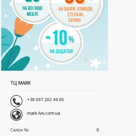
ТЦ MARK
+38 097 202 44 00
mark-lviv.com.ua
Салон №:
0