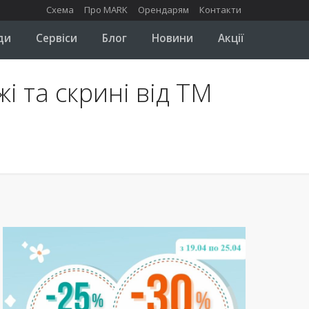
Схема
Про MARK
Орендарям
Контакти
ди
Сервіси
Блог
Новини
Акції
і та скрині від ТМ