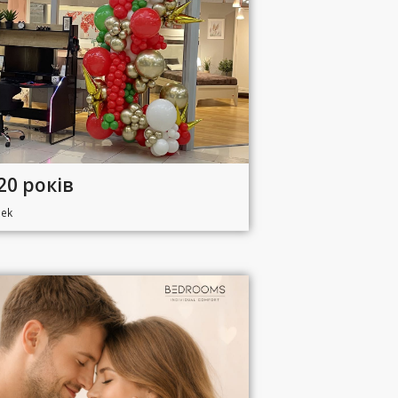
 20 років
lek