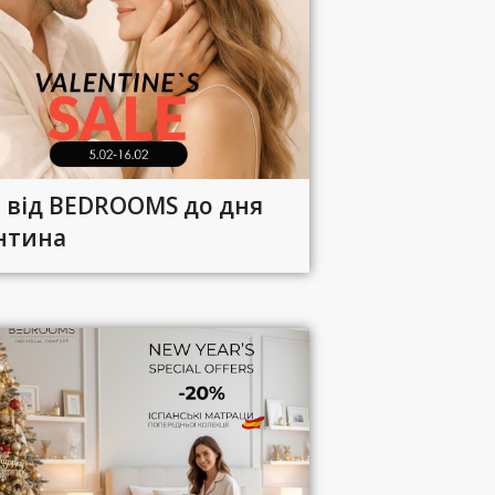
я від BEDROOMS до дня
нтина