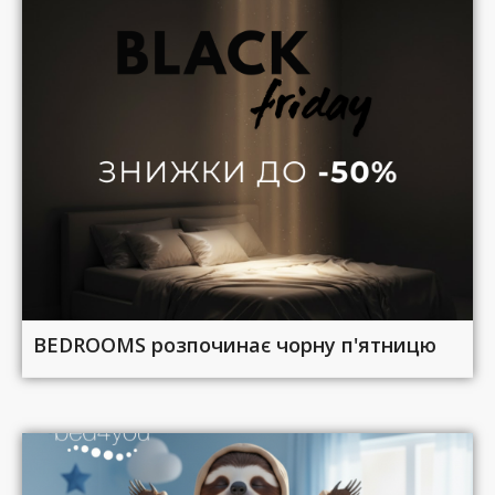
BEDROOMS розпочинає чорну п'ятницю