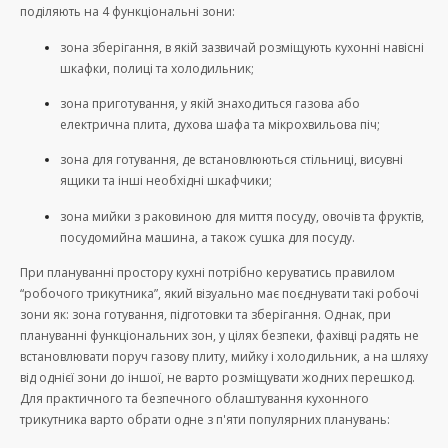
поділяють на 4 функціональні зони:
зона зберігання, в якій зазвичай розміщують кухонні навісні
шкафки, полиці та холодильник;
зона приготування, у якій знаходиться газова або
електрична плита, духова шафа та мікрохвильова піч;
зона для готування, де встановлюються стільниці, висувні
ящики та інші необхідні шкафчики;
зона мийки з раковиною для миття посуду, овочів та фруктів,
посудомийна машина, а також сушка для посуду.
При плануванні простору кухні потрібно керуватись правилом
“робочого трикутника”, який візуально має поєднувати такі робочі
зони як: зона готування, підготовки та зберігання. Однак, при
плануванні функціональних зон, у цілях безпеки, фахівці радять не
встановлювати поруч газову плиту, мийку і холодильник, а на шляху
від однієї зони до іншої, не варто розміщувати жодних перешкод.
Для практичного та безпечного облаштування кухонного
трикутника варто обрати одне з п'яти популярних планувань: