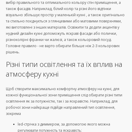
вибір правильного та оптимального кольору стін приміщення, а
також фасадів. Наприклад, білий колір та різні його відтінки
візуально збільшує простір у маленькій кухні , а також оригінально
та стильно поєднується з глянцевими або матовими поверхнями,
які виготовлені з інших матеріалів. Освіжити та додати акцентів у
нудний дизайн кухні допоможуть яскраві фасади або полички,
різноколірні фіранки чи жалюзі, а також кольоровий посуд.
Головне правило - не варто обирати більше ніж 2-3 кольорових
рішень.
Різні типи освітлення та їх вплив на
атмосферу кухні
Щоб створити максимально комфортну атмосферу на кухні, для
кожної функціональної зони приміщення слід обирати різні типи
освітлення як за потужністю, так і за яскравістю. Наприклад, для
робочої зони найкраще підійде направлений тип освітлення,
зокрема
led-стрічка з диммером, за допомогою якого можна
регулювати потужність та яскравість;