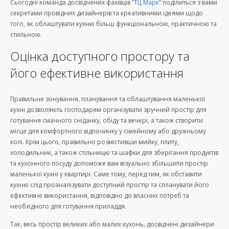
Сьогодні команда досвідчених фахівців
“ТЦ Марк”
поділиться з вами
секретами провідних дизайнерів та креативними ідеями щодо
того, як облаштувати кухню більш функціональною, практичною та
стильною.
Оцінка доступного простору та
його ефективне використання
Правильне зонування, планування та облаштування маленької
кухні дозволяють господарям організувати зручний простір для
готування смачного сніданку, обіду та вечері, а також створити
місце для комфортного відпочинку у сімейному або дружньому
колі. Крім цього, правильно розмістивши мийку, плиту,
холодильник, а також стільницю та шафки для зберігання продуктів
та кухонного посуду допоможе вам візуально збільшити простір
маленької кухні у квартирі. Саме тому, перед тим, як обставити
кухню слід проаналізувати доступний простір та спланувати його
ефективне використання, відповідно до власних потреб та
необхідного для готування приладдя.
Так, весь простір великих або малих кухонь, досвідчені дизайнери