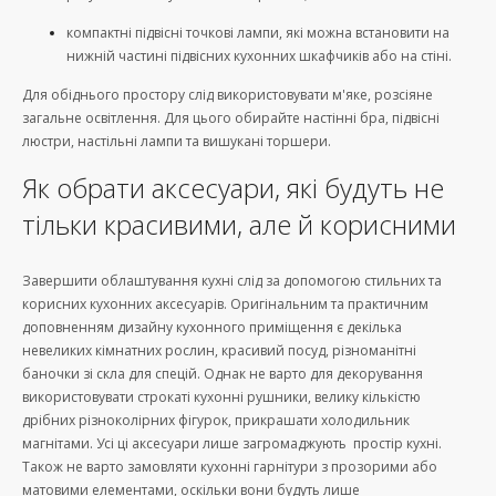
компактні підвісні точкові лампи, які можна встановити на
нижній частині підвісних кухонних шкафчиків або на стіні.
Для обіднього простору слід використовувати м'яке, розсіяне
загальне освітлення. Для цього обирайте настінні бра, підвісні
люстри, настільні лампи та вишукані торшери.
Як обрати аксесуари, які будуть не
тільки красивими, але й корисними
Завершити облаштування кухні слід за допомогою стильних та
корисних кухонних аксесуарів. Оригінальним та практичним
доповненням дизайну кухонного приміщення є декілька
невеликих кімнатних рослин, красивий посуд, різноманітні
баночки зі скла для спецій. Однак не варто для декорування
використовувати строкаті кухонні рушники, велику кількістю
дрібних різноколірних фігурок, прикрашати холодильник
магнітами. Усі ці аксесуари лише загромаджують простір кухні.
Також не варто замовляти кухонні гарнітури з прозорими або
матовими елементами, оскільки вони будуть лише