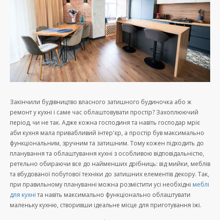
Закінчили будівництво власного затишного будиночка або ж
ремонт у кухні і саме час облаштовувати простір? Захоплюючий
період, чи не так. Адже кожна господиня та навіть господар мріє
аби кухня мала привабливий інтер'єр, а простір був максимально
функціональним, зручним та затишним. Тому кожен підходить до
планування та облаштування кухні з особливою відповідальністю,
ретельно обираючи все до найменших дрібниць: від мийки, меблів
та вбудованої побутової техніки до затишних елементів декору. Так,
при правильному плануванні можна розмістити усі необхідні
меблі
для кухні
та навіть максимально функціонально облаштувати
маленьку кухню, створивши ідеальне місце для приготування їжі.