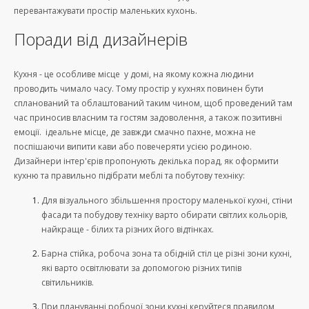
перевантажувати простір маленьких кухонь.
Поради від дизайнерів
Кухня - це особливе місце у домі, на якому кожна людини
проводить чимало часу. Тому простір у кухнях повинен бути
спланований та облаштований таким чином, щоб проведений там
час приносив власним та гостям задоволення, а також позитивні
емоції. ідеальне місце, де завжди смачно пахне, можна не
поспішаючи випити кави або повечеряти усією родиною.
Дизайнери інтер'єрів пропонують декілька порад, як оформити
кухню та правильно підібрати меблі та побутову техніку:
Для візуального збільшення простору маленької кухні, стіни
фасади та побудову техніку варто обирати світлих кольорів,
найкраще - білих та різних його відтінках.
Барна стійка, робоча зона та обідній стіл це різні зони кухні,
які варто освітлювати за допомогою різних типів
світильників.
При плануванні робочої зони кухні керуйтеся правилом