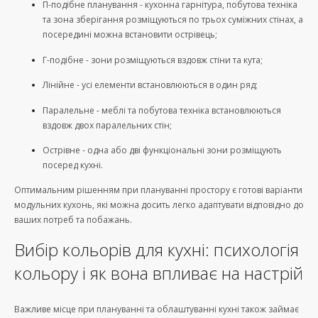
П-подібне планування - кухонна гарнітура, побутова техніка
та зона зберігання розміщуються по трьох суміжних стінах, а
посередині можна встановити острівець;
Г-подібне - зони розміщуються вздовж стіни та кута;
Лінійне - усі елементи встановлюються в один ряд;
Паралельне - меблі та побутова техніка встановлюються
вздовж двох паралельних стін;
Острівне - одна або дві функціональні зони розміщують
посеред кухні.
Оптимальним рішенням при плануванні простору є готові варіанти
модульних кухонь, які можна досить легко адаптувати відповідно до
ваших потреб та побажань.
Вибір кольорів для кухні: психологія
кольору і як вона впливає на настрій
Важливе місце при плануванні та облаштуванні кухні також займає